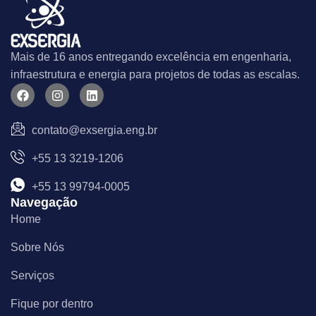
Mais de 16 anos entregando excelência em engenharia,
infraestrutura e energia para projetos de todas as escalas.
F
I
L
a
n
i
c
s
n
e
t
k
contato@exsergia.eng.br
b
a
e
o
g
d
+55 13 3219-1206
o
r
i
k
a
n
m
+55 13 99794-0005
Navegação
Home
Sobre Nós
Serviços
Fique por dentro