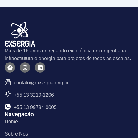
Mais de 16 anos entregando excelência em engenharia,
infraestrutura e energia para projetos de todas as escalas.
F
I
L
a
n
i
c
s
n
e
t
k
contato@exsergia.eng.br
b
a
e
o
g
d
+55 13 3219-1206
o
r
i
k
a
n
m
+55 13 99794-0005
Navegação
Home
Sobre Nós