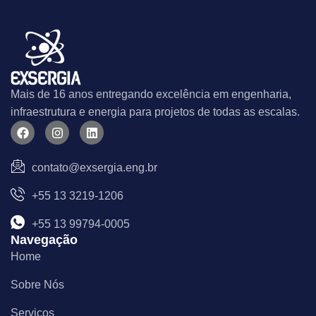
Mais de 16 anos entregando excelência em engenharia,
infraestrutura e energia para projetos de todas as escalas.
F
I
L
a
n
i
c
s
n
e
t
k
contato@exsergia.eng.br
b
a
e
o
g
d
+55 13 3219-1206
o
r
i
k
a
n
m
+55 13 99794-0005
Navegação
Home
Sobre Nós
Serviços