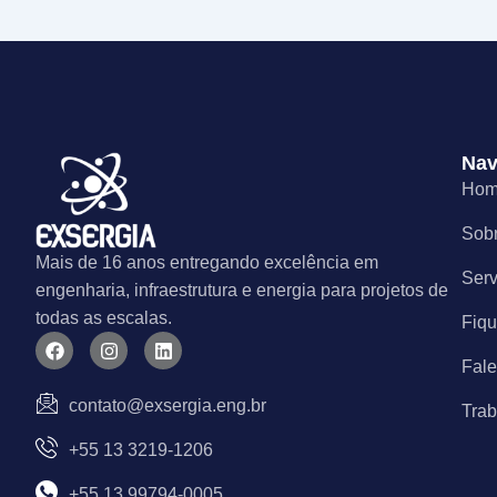
Nav
Ho
Sob
Mais de 16 anos entregando excelência em
Serv
engenharia, infraestrutura e energia para projetos de
todas as escalas.
Fiqu
F
I
L
a
n
i
Fal
c
s
n
e
t
k
contato@exsergia.eng.br
Tra
b
a
e
o
g
d
+55 13 3219-1206
o
r
i
k
a
n
m
+55 13 99794-0005