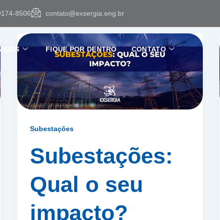
9174-8506
contato@exsergia.eng.br
VIÇOS
FIQUE POR DENTRO
CONTATO
Subestações
Subestações:
Qual o seu
impacto?