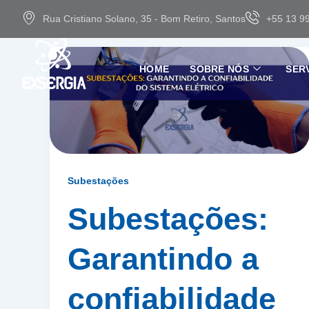
Ir
Rua Cristiano Solano, 35 - Bom Retiro, Santos
+55 13 9
para
o
conteúdo
HOME
SOBRE NÓS
SER
Subestações
Subestações:
Garantindo a
confiabilidade