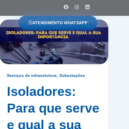
F
I
L
a
n
i
c
s
n
e
t
k
ATENDIMENTO WHATSAPP
b
a
e
o
g
d
o
r
i
k
a
n
m
,
Serviços de infraestutura
Subestações
Isoladores:
Para que serve
e qual a sua