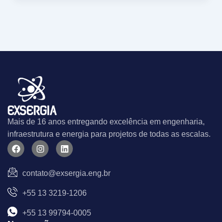
Mais de 16 anos entregando excelência em engenharia,
infraestrutura e energia para projetos de todas as escalas.
F
I
L
a
n
i
c
s
n
e
t
k
contato@exsergia.eng.br
b
a
e
o
g
d
+55 13 3219-1206
o
r
i
k
a
n
m
+55 13 99794-0005