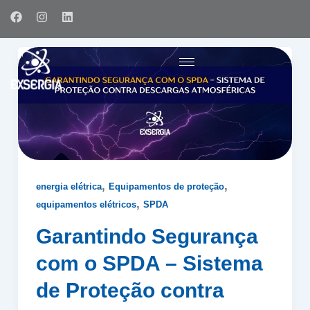
Ir
F
I
L
para
a
n
i
c
s
n
o
e
t
k
conteúdo
b
a
e
o
g
d
o
r
i
k
a
n
m
,
,
energia elétrica
Equipamentos de proteção
,
equipamentos elétricos
SPDA
Garantindo Segurança
com o SPDA – Sistema
de Proteção contra