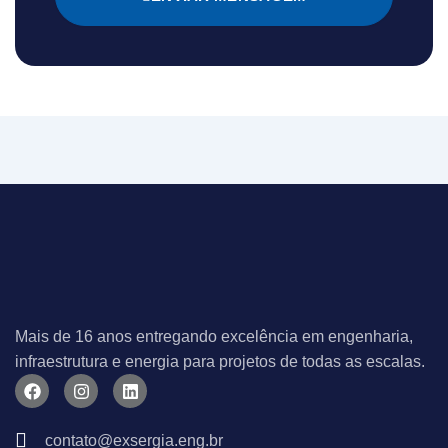
Mais de 16 anos entregando excelência em engenharia,
infraestrutura e energia para projetos de todas as escalas.
F
I
L
a
n
i
c
s
n
e
t
k
contato@exsergia.eng.br