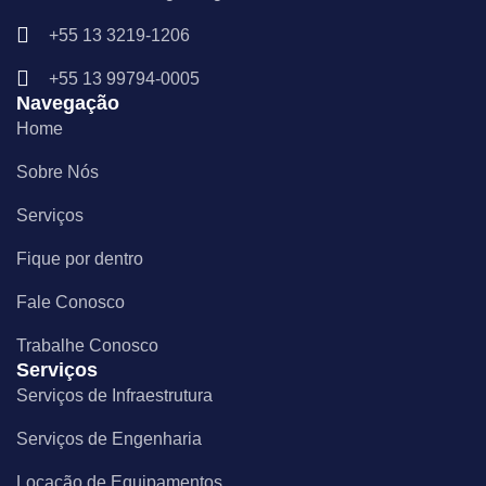
b
a
e
o
g
d
+55 13 3219-1206
o
r
i
k
a
n
m
+55 13 99794-0005
Navegação
Home
Sobre Nós
Serviços
Fique por dentro
Fale Conosco
Trabalhe Conosco
Serviços
Serviços de Infraestrutura
Serviços de Engenharia
Locação de Equipamentos