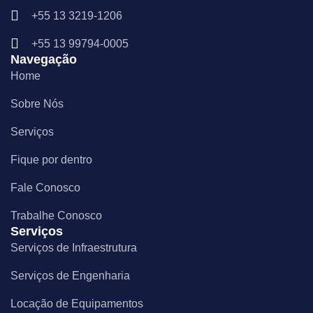
o
g
d
+55 13 3219-1206
o
r
i
k
a
n
m
+55 13 99794-0005
Navegação
Home
Sobre Nós
Serviços
Fique por dentro
Fale Conosco
Trabalhe Conosco
Serviços
Serviços de Infraestrutura
Serviços de Engenharia
Locação de Equipamentos