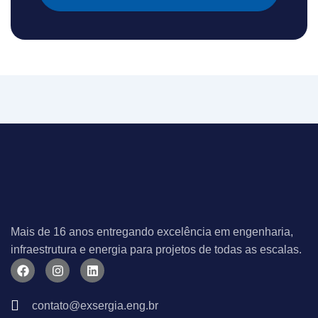
Mais de 16 anos entregando excelência em engenharia,
infraestrutura e energia para projetos de todas as escalas.
F
I
L
a
n
i
c
s
n
e
t
k
contato@exsergia.eng.br
b
a
e