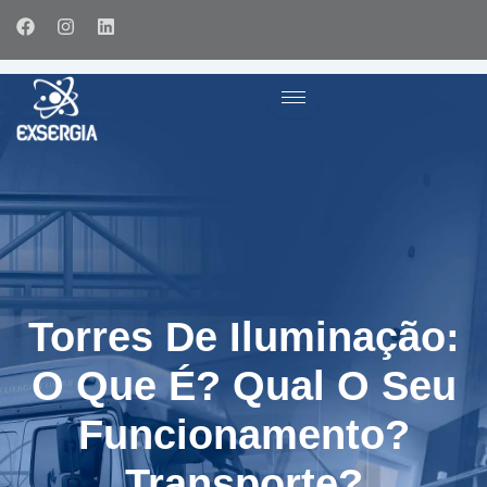
Ir
F
I
L
para
a
n
i
c
s
n
o
e
t
k
conteúdo
b
a
e
o
g
d
o
r
i
k
a
n
m
Torres De Iluminação:
O Que É? Qual O Seu
Funcionamento?
Transporte?