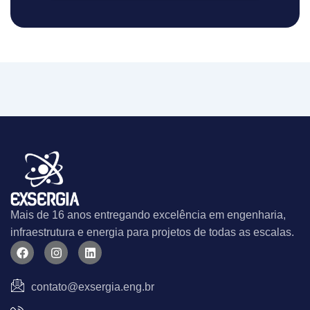
Mais de 16 anos entregando excelência em engenharia,
infraestrutura e energia para projetos de todas as escalas.
F
I
L
a
n
i
c
s
n
e
t
k
contato@exsergia.eng.br
b
a
e
o
g
d