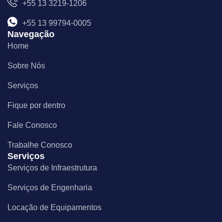
+55 13 3219-1206
o
r
i
k
a
n
m
+55 13 99794-0005
Navegação
Home
Sobre Nós
Serviços
Fique por dentro
Fale Conosco
Trabalhe Conosco
Serviços
Serviços de Infraestrutura
Serviços de Engenharia
Locação de Equipamentos