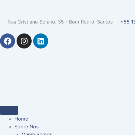
Rua Cristiano Solano, 35 - Bom Retiro, Santos
+55 1
F
I
L
a
n
i
c
s
n
e
t
k
b
a
e
o
g
d
o
r
i
k
a
n
m
Home
Sobre Nós
Quem Somos