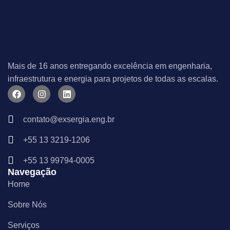
Mais de 16 anos entregando excelência em engenharia,
infraestrutura e energia para projetos de todas as escalas.
F
I
L
a
n
i
c
s
n
e
t
k
contato@exsergia.eng.br
b
a
e
o
g
d
+55 13 3219-1206
o
r
i
k
a
n
m
+55 13 99794-0005
Navegação
Home
Sobre Nós
Serviços