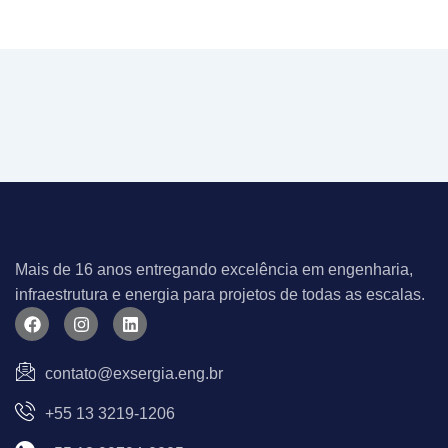
Mais de 16 anos entregando excelência em engenharia,
infraestrutura e energia para projetos de todas as escalas.
F
I
L
a
n
i
c
s
n
e
t
k
contato@exsergia.eng.br
b
a
e
o
g
d
+55 13 3219-1206
o
r
i
k
a
n