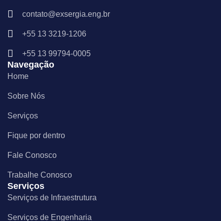
c
s
n
e
t
k
contato@exsergia.eng.br
b
a
e
o
g
d
+55 13 3219-1206
o
r
i
k
a
n
m
+55 13 99794-0005
Navegação
Home
Sobre Nós
Serviços
Fique por dentro
Fale Conosco
Trabalhe Conosco
Serviços
Serviços de Infraestrutura
Serviços de Engenharia