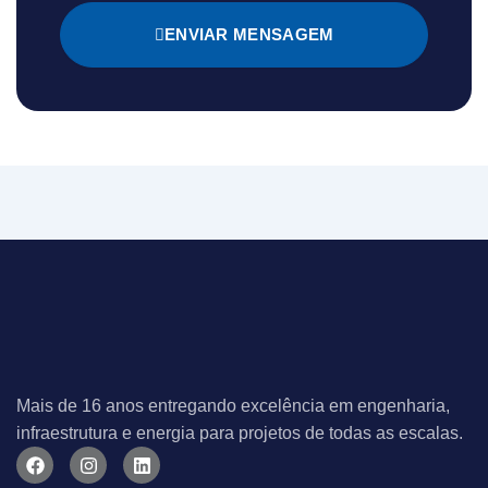
ENVIAR MENSAGEM
Mais de 16 anos entregando excelência em engenharia,
infraestrutura e energia para projetos de todas as escalas.
F
I
L
a
n
i