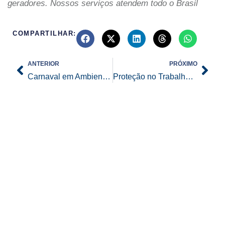
geradores. Nossos serviços atendem todo o Brasil
COMPARTILHAR:
Prev
Nex
ANTERIOR
PRÓXIMO
Carnaval em Ambientes Fechados: A Importância da Climatização para uma Folia Confortável
Proteção no Trabalho: Desvendando os EPIs e EPCs