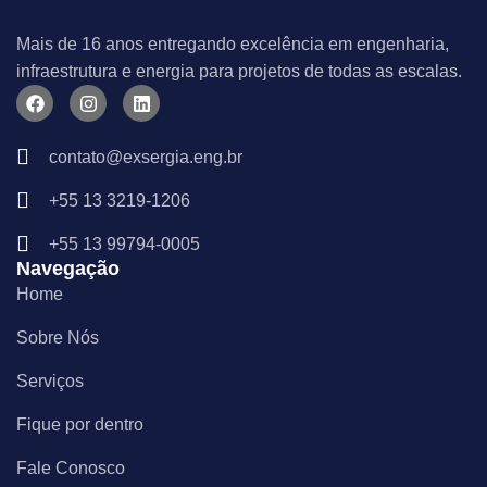
Mais de 16 anos entregando excelência em engenharia,
infraestrutura e energia para projetos de todas as escalas.
F
I
L
a
n
i
c
s
n
e
t
k
contato@exsergia.eng.br
b
a
e
o
g
d
+55 13 3219-1206
o
r
i
k
a
n
m
+55 13 99794-0005
Navegação
Home
Sobre Nós
Serviços
Fique por dentro
Fale Conosco