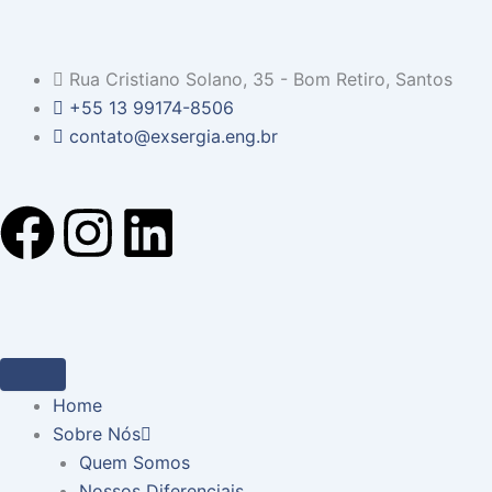
Rua Cristiano Solano, 35 - Bom Retiro, Santos
+55 13 99174-8506
contato@exsergia.eng.br
F
I
L
a
n
i
c
s
n
e
t
k
Home
b
a
e
Sobre Nós
Quem Somos
Nossos Diferenciais