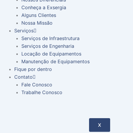
o
g
d
Conheça a Exsergia
o
r
i
Alguns Clientes
Nossa Missão
k
a
n
Serviços
Serviços de Infraestrutura
m
Serviços de Engenharia
Locação de Equipamentos
Manutenção de Equipamentos
Fique por dentro
Contato
Fale Conosco
Trabalhe Conosco
X