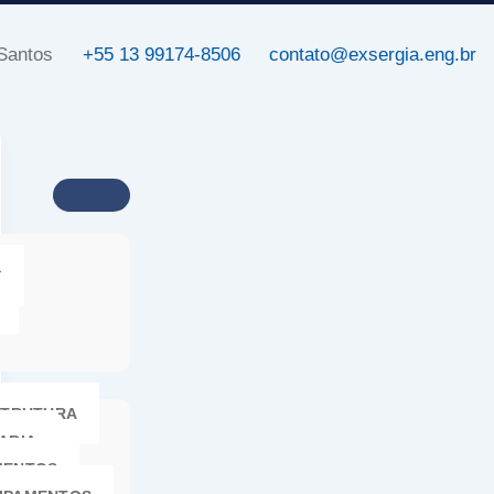
 Santos
+55 13 99174-8506
contato@exsergia.eng.br
S
STRUTURA
ARIA
MENTOS