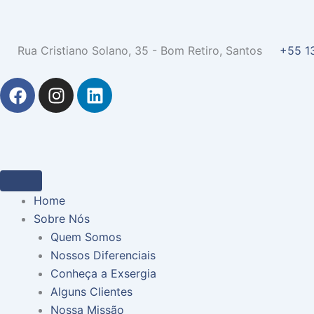
Rua Cristiano Solano, 35 - Bom Retiro, Santos
+55 1
F
I
L
a
n
i
c
s
n
e
t
k
b
a
e
o
g
d
o
r
i
Home
k
a
n
Sobre Nós
m
Quem Somos
Nossos Diferenciais
Conheça a Exsergia
Alguns Clientes
Nossa Missão