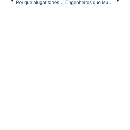
Por que alugar torres de iluminação?
Engenheiros que Mudaram o Mundo: Inovações e Suas Histórias