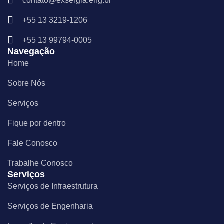
contato@exsergia.eng.br
b
a
e
o
g
d
+55 13 3219-1206
o
r
i
k
a
n
m
+55 13 99794-0005
Navegação
Home
Sobre Nós
Serviços
Fique por dentro
Fale Conosco
Trabalhe Conosco
Serviços
Serviços de Infraestrutura
Serviços de Engenharia