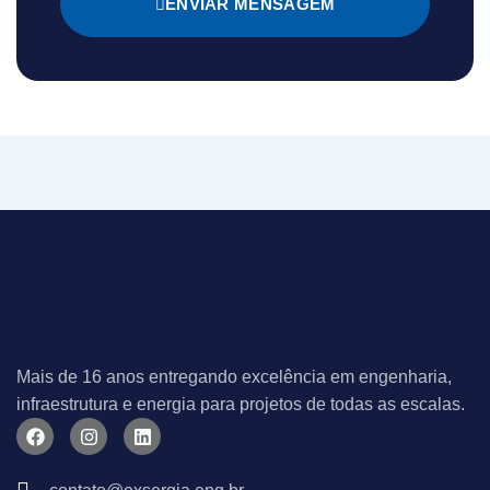
ENVIAR MENSAGEM
Mais de 16 anos entregando excelência em engenharia,
infraestrutura e energia para projetos de todas as escalas.
F
I
L
a
n
i
c
s
n
e
t
k