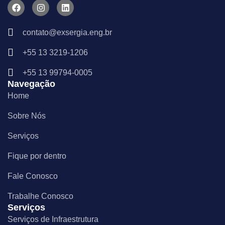
F
I
L
a
n
i
c
s
n
e
t
k
contato@exsergia.eng.br
b
a
e
o
g
d
+55 13 3219-1206
o
r
i
k
a
n
m
+55 13 99794-0005
Navegação
Home
Sobre Nós
Serviços
Fique por dentro
Fale Conosco
Trabalhe Conosco
Serviços
Serviços de Infraestrutura