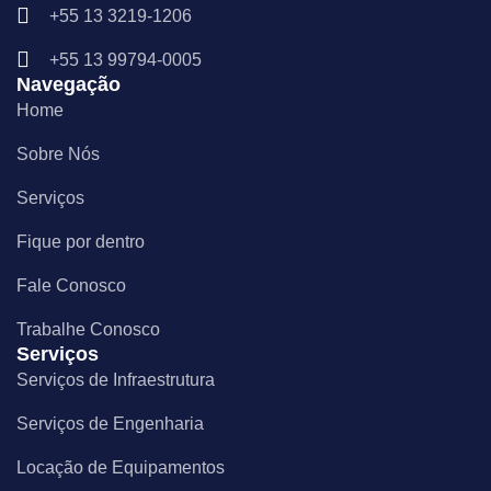
o
g
d
+55 13 3219-1206
o
r
i
k
a
n
m
+55 13 99794-0005
Navegação
Home
Sobre Nós
Serviços
Fique por dentro
Fale Conosco
Trabalhe Conosco
Serviços
Serviços de Infraestrutura
Serviços de Engenharia
Locação de Equipamentos