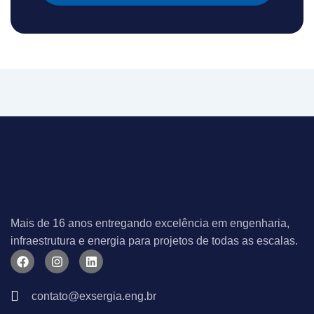
Mais de 16 anos entregando excelência em engenharia,
infraestrutura e energia para projetos de todas as escalas.
F
I
L
a
n
i
c
s
n
e
t
k
contato@exsergia.eng.br
b
a
e