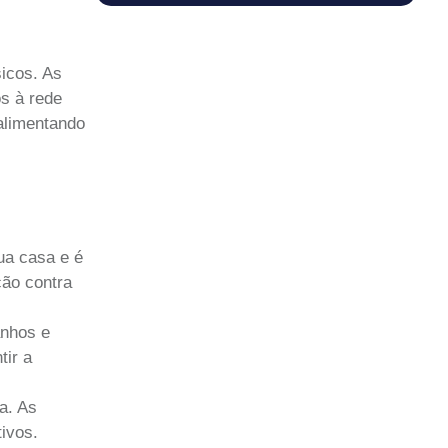
icos. As
os à rede
 alimentando
ua casa e é
ção contra
anhos e
tir a
a. As
ivos.