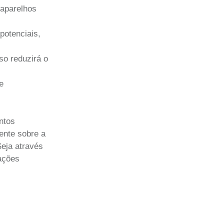
 aparelhos
potenciais,
so reduzirá o
e
ntos
ente sobre a
eja através
lações