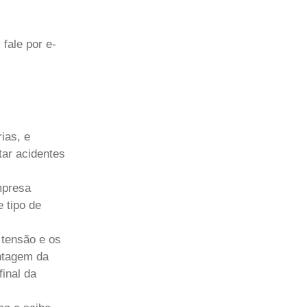
fale por e-
ias, e
tar acidentes
mpresa
 tipo de
 tensão e os
ntagem da
inal da