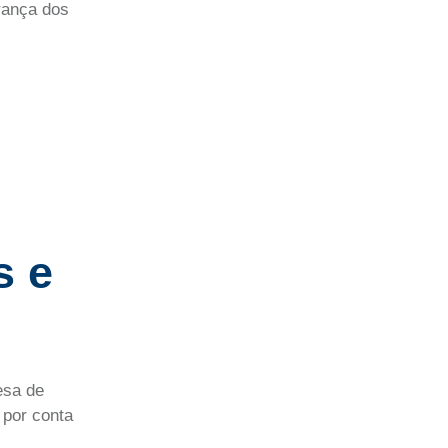
urança dos
s e
esa de
 por conta