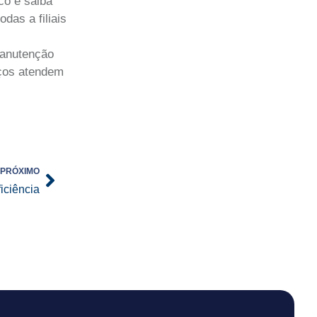
co e saiba
das a filiais
manutenção
iços atendem
Next
PRÓXIMO
iciência