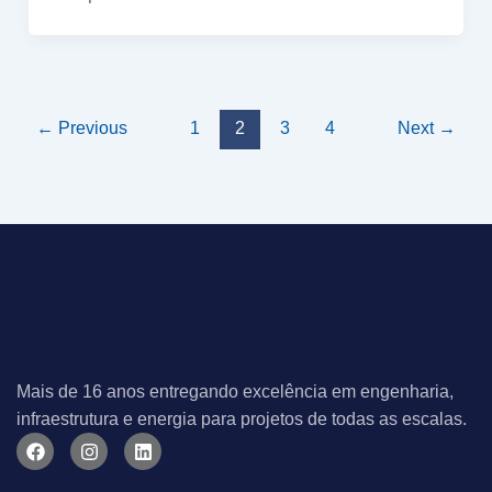
←
Previous
1
2
3
4
Next
→
Mais de 16 anos entregando excelência em engenharia,
infraestrutura e energia para projetos de todas as escalas.
F
I
L
a
n
i
c
s
n