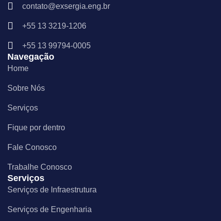
e
t
k
contato@exsergia.eng.br
b
a
e
o
g
d
+55 13 3219-1206
o
r
i
k
a
n
m
+55 13 99794-0005
Navegação
Home
Sobre Nós
Serviços
Fique por dentro
Fale Conosco
Trabalhe Conosco
Serviços
Serviços de Infraestrutura
Serviços de Engenharia