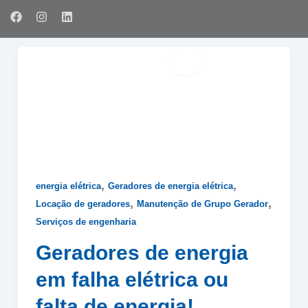
Ir
F
I
L
para
a
n
i
c
s
n
o
e
t
k
conteúdo
b
a
e
o
g
d
o
r
i
k
a
n
m
,
,
energia elétrica
Geradores de energia elétrica
,
,
Locação de geradores
Manutenção de Grupo Gerador
Serviços de engenharia
Geradores de energia
em falha elétrica ou
falta de energia!