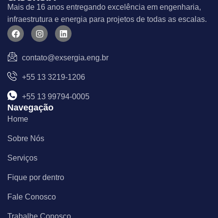
Mais de 16 anos entregando excelência em engenharia,
infraestrutura e energia para projetos de todas as escalas.
F
I
L
a
n
i
c
s
n
e
t
k
contato@exsergia.eng.br
b
a
e
o
g
d
+55 13 3219-1206
o
r
i
k
a
n
m
+55 13 99794-0005
Navegação
Home
Sobre Nós
Serviços
Fique por dentro
Fale Conosco
Trabalhe Conosco