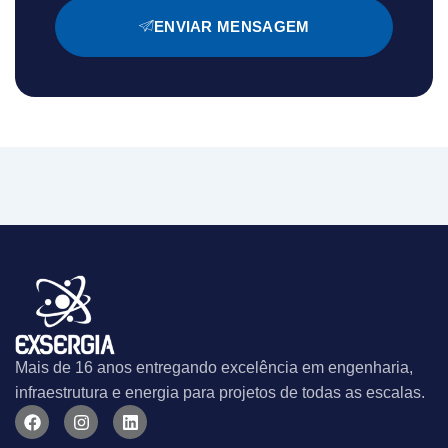
ENVIAR MENSAGEM
Mais de 16 anos entregando excelência em engenharia,
infraestrutura e energia para projetos de todas as escalas.
F
I
L
a
n
i
c
s
n