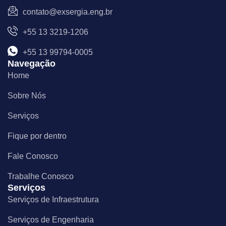
e
t
k
contato@exsergia.eng.br
b
a
e
o
g
d
+55 13 3219-1206
o
r
i
k
a
n
m
+55 13 99794-0005
Navegação
Home
Sobre Nós
Serviços
Fique por dentro
Fale Conosco
Trabalhe Conosco
Serviços
Serviços de Infraestrutura
Serviços de Engenharia