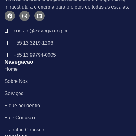
infraestrutura e energia para projetos de todas as escalas.
F
I
L
a
n
i
c
s
n
e
t
k
contato@exsergia.eng.br
b
a
e
o
g
d
+55 13 3219-1206
o
r
i
k
a
n
m
+55 13 99794-0005
Navegação
Home
Sobre Nós
Serviços
Fique por dentro
Fale Conosco
Trabalhe Conosco