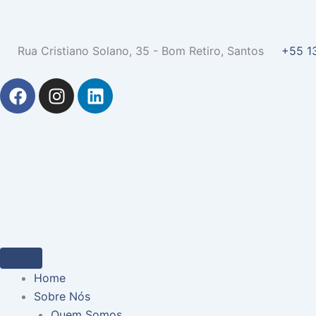
Rua Cristiano Solano, 35 - Bom Retiro, Santos
+55 1
F
I
L
a
n
i
c
s
n
e
t
k
b
a
e
o
g
d
o
r
i
k
a
n
m
Home
Sobre Nós
Quem Somos