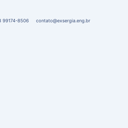
3 99174-8506
contato@exsergia.eng.br