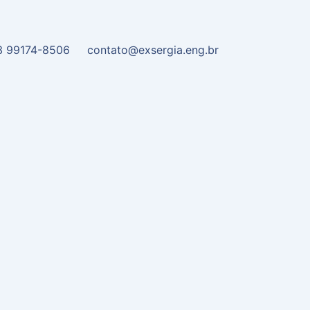
3 99174-8506
contato@exsergia.eng.br