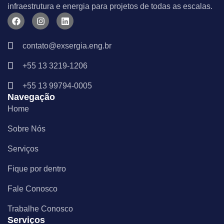
infraestrutura e energia para projetos de todas as escalas.
F
I
L
a
n
i
c
s
n
e
t
k
contato@exsergia.eng.br
b
a
e
o
g
d
+55 13 3219-1206
o
r
i
k
a
n
m
+55 13 99794-0005
Navegação
Home
Sobre Nós
Serviços
Fique por dentro
Fale Conosco
Trabalhe Conosco
Serviços