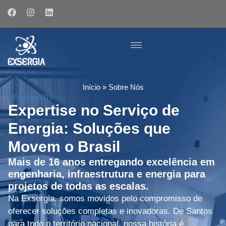
Ir
F
I
L
para
a
n
i
c
s
n
o
e
t
k
conteúdo
b
a
e
o
g
d
o
r
i
k
a
n
m
Início
»
Sobre Nós
SOBRE NÓS
Expertise no Serviço de
Energia: Soluções que
Movem o Brasil
Mais de 16 anos entregando excelência em
engenharia, infraestrutura e energia para
projetos de todas as escalas.
Na Exsergia, somos movidos pelo compromisso de
oferecer soluções completas e inovadoras. De Santos
para todo o território nacional, nossa história é