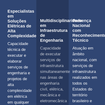
Especialistas
em
Multidisciplinaridade
Presença
Soluções
em
Nacional
Elétricas de
Infraestrutura
com
Alta
de
Reconheciment
Complexidade
Engenharia
Técnico
Capacidade
Capacidade
Atuação em
técnica de
de executar
âmbito
executar e
serviços de
nacional, com
elaborar
infraestrutura
serviços de
serviços de
simultaneamente
infraestrutura
engenharia e
nas áreas de
realizados em
projetos de
engenharia
todos os
alta
civil, elétrica,
Estados do
complexidade
mecânica e
território
em elétrica
eletromecânica
brasileiro e
em qualquer