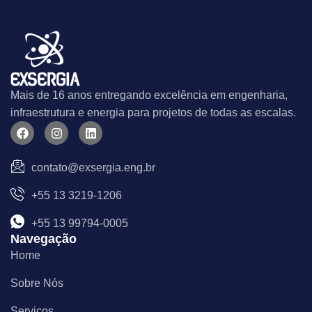
Mais de 16 anos entregando excelência em engenharia,
infraestrutura e energia para projetos de todas as escalas.
F
I
L
a
n
i
c
s
n
e
t
k
contato@exsergia.eng.br
b
a
e
o
g
d
+55 13 3219-1206
o
r
i
k
a
n
m
+55 13 99794-0005
Navegação
Home
Sobre Nós
Serviços