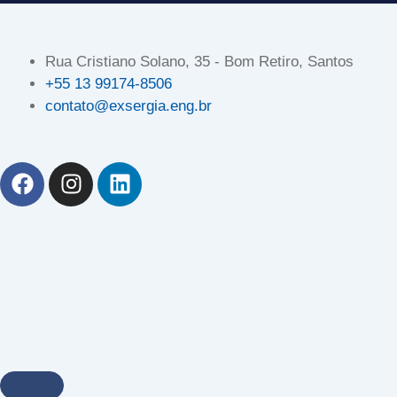
Rua Cristiano Solano, 35 - Bom Retiro, Santos
+55 13 99174-8506
contato@exsergia.eng.br
F
I
L
a
n
i
c
s
n
e
t
k
b
a
e
o
g
d
o
r
i
k
a
n
m